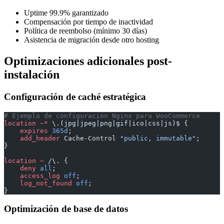
Uptime 99.9% garantizado
Compensación por tiempo de inactividad
Política de reembolso (mínimo 30 días)
Asistencia de migración desde otro hosting
Optimizaciones adicionales post-
instalación
Configuración de caché estratégica
# Ejemplo de configuración Nginx para WooCommerce
location
 ~*
 \.(jpg|jpeg|png|gif|ico|css|js)$ 
{
    expires 
365d
;
    add_header 
Cache-Control 
"public, immutable"
;
}
location
 ~
 /\. 
{
    deny 
all
;
    access_log 
off
;
    log_not_found 
off
;
}
Optimización de base de datos